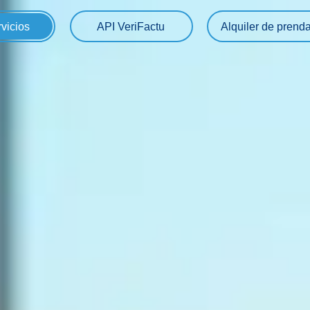
rvicios
API VeriFactu
Alquiler de prend