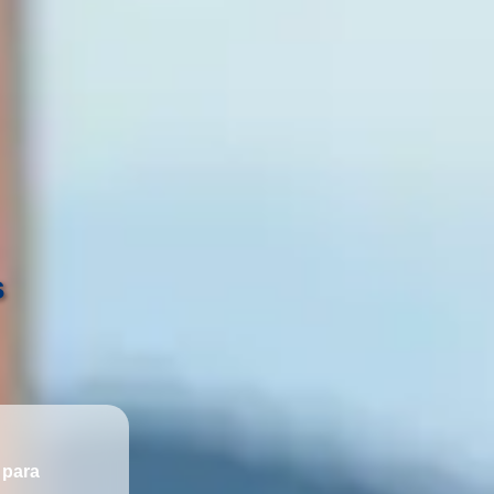
s
 para